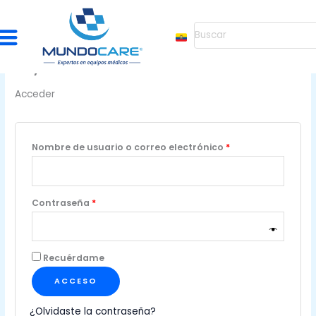
Ir
Obligatorio
Obligatorio
al
Search
contenido
My account
Acceder
Nombre de usuario o correo electrónico
*
Contraseña
*
Recuérdame
ACCESO
¿Olvidaste la contraseña?