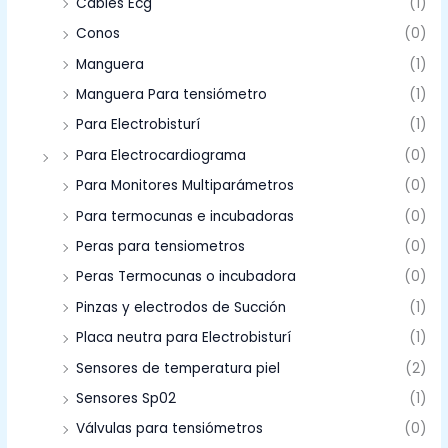
Cables Ecg
(1)
Conos
(0)
Manguera
(1)
Manguera Para tensiómetro
(1)
Para Electrobisturí
(1)
Para Electrocardiograma
(0)
Para Monitores Multiparámetros
(0)
Para termocunas e incubadoras
(0)
Peras para tensiometros
(0)
Peras Termocunas o incubadora
(0)
Pinzas y electrodos de Succión
(1)
Placa neutra para Electrobisturí
(1)
Sensores de temperatura piel
(2)
Sensores Sp02
(1)
Válvulas para tensiómetros
(0)